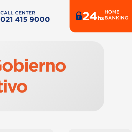
24
HOME
CALL CENTER
hs
021 415 9000
BANKING
obierno
tivo